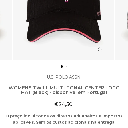
ENCERRAR
(ESC)
U.S. POLO ASSN.
WOMENS TWILL MULTI-TONAL CENTER LOGO
HAT (Black) - disponivel em Portugal
Preço
€24,50
normal
O preço inclui todos os direitos aduaneiros e impostos
aplicáveis. Sem os custos adicionais na entrega.