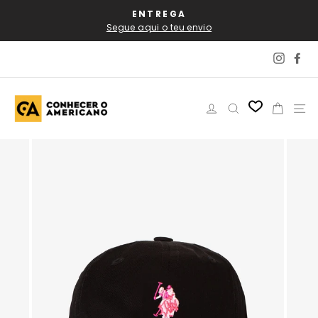
Pular
AL
ENTREGA
P
para
Segue aqui o teu envio
o
Conteúdo
Instag
Fa
Iniciar sessão
Pesquisar
Carri
N