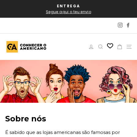
Pular
AL
ENTREGA
P
para
Segue aqui o teu envio
o
Conteúdo
Instag
Fa
Iniciar sessão
Pesquisar
Carri
N
Sobre nós
É sabido que as lojas americanas são famosas por