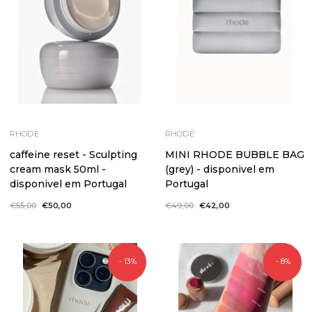
RHODE
RHODE
caffeine reset - Sculpting
MINI RHODE BUBBLE BAG
cream mask 50ml -
(grey) - disponivel em
disponivel em Portugal
Portugal
Preço
€55,00
Preço
€50,00
Preço
€49,00
Preço
€42,00
normal
de
normal
de
saldo
saldo
- 13%
- 8%