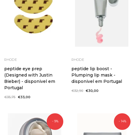
RHODE
RHODE
peptide eye prep
peptide lip boost -
(Designed with Justin
Plumping lip mask -
Bieber) - disponivel em
disponivel em Portugal
Portugal
Preço
€32,90
Preço
€30,00
normal
de
Preço
€35,75
Preço
€33,00
saldo
normal
de
saldo
- 9%
- 14%