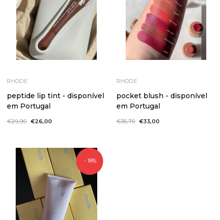
RHODE
RHODE
peptide lip tint - disponível
pocket blush - disponível
em Portugal
em Portugal
Preço
€29,90
Preço
€26,00
Preço
€35,70
Preço
€33,00
normal
de
normal
de
saldo
saldo
- 18%