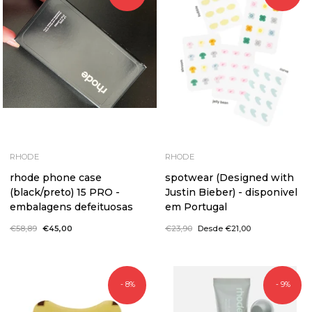
RHODE
RHODE
rhode phone case
spotwear (Designed with
(black/preto) 15 PRO -
Justin Bieber) - disponivel
embalagens defeituosas
em Portugal
Preço
€58,89
Preço
€45,00
Preço
€23,90
Preço
Desde €21,00
normal
de
normal
de
saldo
saldo
- 8%
- 9%