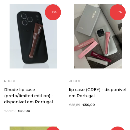
- 15%
- 15%
RHODE
RHODE
Rhode lip case
lip case (GREY) - disponível
(preto/limited edition) -
em Portugal
disponivel em Portugal
Preço
€58,89
Preço
€50,00
normal
de
Preço
€58,89
Preço
€50,00
saldo
normal
de
saldo