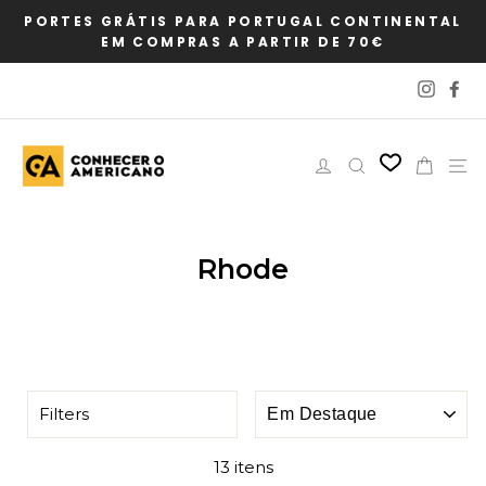
Pular
PORTES GRÁTIS PARA PORTUGAL CONTINENTAL
para
EM COMPRAS A PARTIR DE 70€
o
Conteúdo
Instag
Fa
Iniciar sessão
Pesquisar
Carri
N
Rhode
ORDENAR
Filters
13 itens