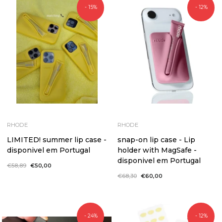
- 15%
- 12%
RHODE
RHODE
LIMITED! summer lip case -
snap-on lip case - Lip
disponivel em Portugal
holder with MagSafe -
disponivel em Portugal
Preço
€58,89
Preço
€50,00
normal
de
Preço
€68,30
Preço
€60,00
saldo
normal
de
saldo
- 24%
- 12%