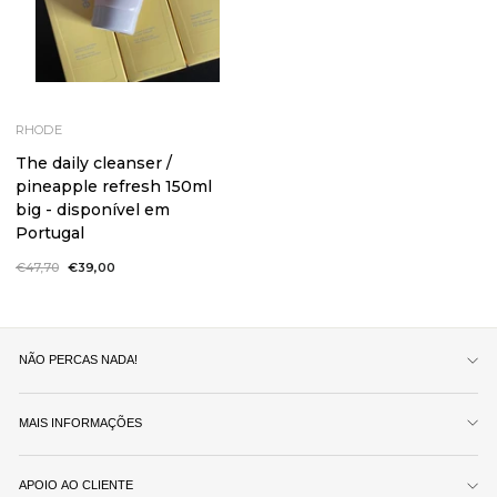
RHODE
The daily cleanser /
pineapple refresh 150ml
big - disponível em
Portugal
Preço
€47,70
Preço
€39,00
normal
de
saldo
NÃO PERCAS NADA!
MAIS INFORMAÇÕES
APOIO AO CLIENTE