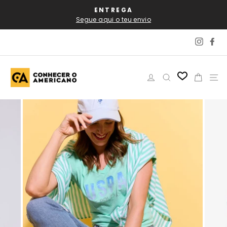
Pular
AL
ENTREGA
P
para
Segue aqui o teu envio
o
Conteúdo
Instag
Fa
Iniciar sessão
Pesquisar
Carri
N