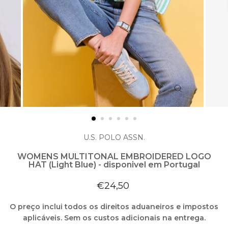
ENCERRAR
(ESC)
U.S. POLO ASSN.
WOMENS MULTITONAL EMBROIDERED LOGO
HAT (Light Blue) - disponivel em Portugal
Preço
€24,50
normal
O preço inclui todos os direitos aduaneiros e impostos
aplicáveis. Sem os custos adicionais na entrega.