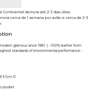
 Continental demora até 2-3 dias úteis.
emora cerca de 1 semana por avião e cerca de 2-3
.
ption
modern glamour since 1981. | • 100% leather from
highest standards of environmental performance •
X 5.1cm D
lip pocket