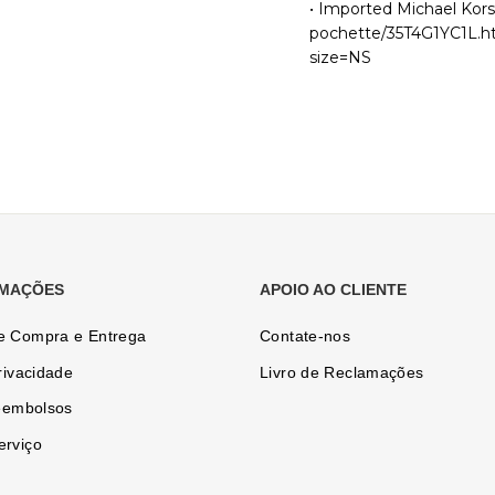
• Imported Michael Kors
pochette/35T4G1YC1L.h
size=NS
RMAÇÕES
APOIO AO CLIENTE
e Compra e Entrega
Contate-nos
rivacidade
Livro de Reclamações
reembolsos
erviço