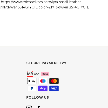
 https://www.michaelkors.com/lyra-small-leather-
tml?dwvar 35T4G1YC1L color=2171&dwvar 35T4G1YC1L
SECURE PAYMENT BY:
FOLLOW US