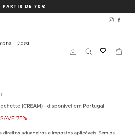
 PARTIR DE 70€
Instagram
Faceb
mens
Casa
Iniciar sessão
Pesquisar
Carr
T
Pochette (CREAM) - disponivel em Portugal
SAVE 75%
s direitos aduaneiros e impostos aplicáveis. Sem os