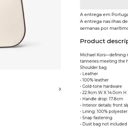
A entrega em Portugal
A entrega nas ilhas d
semanas por marítimo
Product descri
Michael Kors—defining 
tanneries meeting the 
Shoulder bag
• Leather
• 100% leather
• Gold-tone hardware
• 22.9cm W X 14.0cm H 
• Handle drop: 17.8cm
• Interior details: front s
• Lining: 100% polyester
• Snap fastening
• Dust bag not included