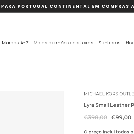
 PARA PORTUGAL CONTINENTAL EM COMPRAS A
Marcas A-Z
Malas de mão e carteiras
Senhoras
Ho
MICHAEL KORS OUTLE
Lyra Small Leather 
Preço
Preço
€398,00
€99,00
normal
de
saldo
O preço inclui todos o