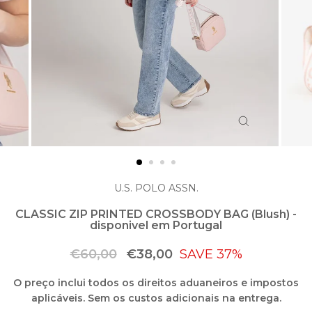
ENCERRAR
(ESC)
U.S. POLO ASSN.
CLASSIC ZIP PRINTED CROSSBODY BAG (Blush) -
disponivel em Portugal
Preço
Preço
€60,00
€38,00
SAVE 37%
normal
de
O preço inclui todos os direitos aduaneiros e impostos
saldo
aplicáveis. Sem os custos adicionais na entrega.