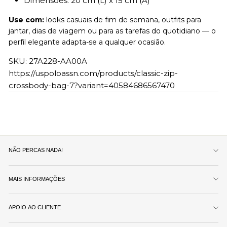
Dimensões: 20 cm (L) x 15 cm (A)
Use com:
looks casuais de fim de semana, outfits para
jantar, dias de viagem ou para as tarefas do quotidiano — o
perfil elegante adapta-se a qualquer ocasião.
SKU:
27A228-AA00A
https://uspoloassn.com/products/classic-zip-
crossbody-bag-7?variant=40584686567470
NÃO PERCAS NADA!
MAIS INFORMAÇÕES
APOIO AO CLIENTE