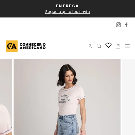
Pular
ENTREGA
PORTES 
para
Segue aqui o teu envio
o
Conteúdo
Instag
Fa
Iniciar sessão
Pesquisar
Carri
N