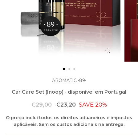
ENCERRAR
(ESC)
AROMATIC •89•
Car Care Set (Inoop) - disponível em Portugal
Preço
Preço
€29,00
€23,20
SAVE 20%
normal
de
O preço inclui todos os direitos aduaneiros e impostos
saldo
aplicáveis. Sem os custos adicionais na entrega.