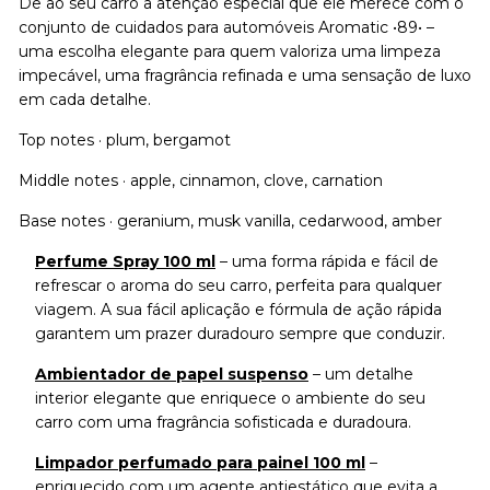
Dê ao seu carro a atenção especial que ele merece com o
conjunto de cuidados para automóveis Aromatic •89• –
uma escolha elegante para quem valoriza uma limpeza
impecável, uma fragrância refinada e uma sensação de luxo
em cada detalhe.
Top notes · plum, bergamot
Middle notes · apple, cinnamon, clove, carnation
Base notes · geranium, musk vanilla, cedarwood, amber
Perfume Spray 100 ml
– uma forma rápida e fácil de
refrescar o aroma do seu carro, perfeita para qualquer
viagem. A sua fácil aplicação e fórmula de ação rápida
garantem um prazer duradouro sempre que conduzir.
Ambientador de papel suspenso
– um detalhe
interior elegante que enriquece o ambiente do seu
carro com uma fragrância sofisticada e duradoura.
Limpador perfumado para painel 100 ml
–
enriquecido com um agente antiestático que evita a