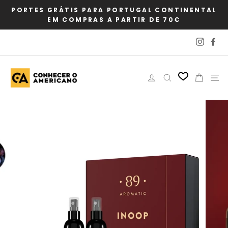
Pular
PORTES GRÁTIS PARA PORTUGAL CONTINENTAL
para
EM COMPRAS A PARTIR DE 70€
o
Conteúdo
Instag
Fa
Iniciar sessão
Pesquisar
Carri
N