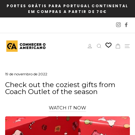
Pular
PORTES GRÁTIS PARA PORTUGAL CONTINENTAL
para
EM COMPRAS A PARTIR DE 70€
o
Conteúdo
Instag
Fa
Iniciar sessão
Pesquisar
Carri
N
19 de novembro de 2022
Check out the coziest gifts from
Coach Outlet of the season
WATCH IT NOW