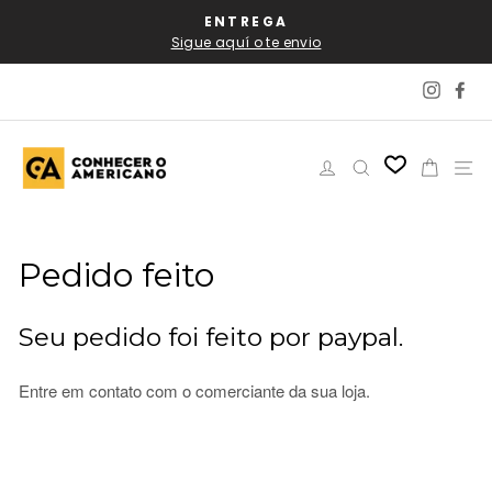
Pular
AL
ENTREGA
P
para
Sigue aquí o te envio
o
Conteúdo
Instag
Fa
Iniciar sessão
Pesquisar
Carri
N
Pedido feito
Seu pedido foi feito por paypal.
Entre em contato com o comerciante da sua loja.