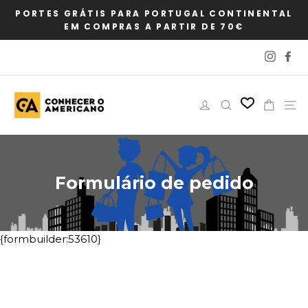
Pular
PORTES GRÁTIS PARA PORTUGAL CONTINENTAL
para
EM COMPRAS A PARTIR DE 70€
o
Conteúdo
Instag
Fa
Iniciar sessão
Pesquisar
Carri
N
Formulário de pedido
{formbuilder:53610}