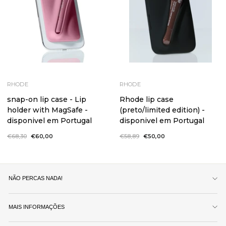
RHODE
RHODE
snap-on lip case - Lip
Rhode lip case
holder with MagSafe -
(preto/limited edition) -
disponivel em Portugal
disponivel em Portugal
Preço
€68,30
Preço
€60,00
Preço
€58,89
Preço
€50,00
normal
de
normal
de
saldo
saldo
NÃO PERCAS NADA!
MAIS INFORMAÇÕES