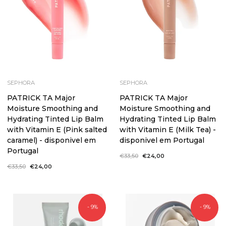
SEPHORA
SEPHORA
PATRICK TA Major
PATRICK TA Major
Moisture Smoothing and
Moisture Smoothing and
Hydrating Tinted Lip Balm
Hydrating Tinted Lip Balm
with Vitamin E (Pink salted
with Vitamin E (Milk Tea) -
caramel) - disponivel em
disponivel em Portugal
Portugal
Preço
€33,50
Preço
€24,00
normal
de
Preço
€33,50
Preço
€24,00
saldo
normal
de
saldo
- 9%
- 9%