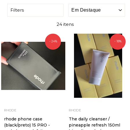
ORDENAR
Filters
24 itens
- 24%
- 18%
RHODE
RHODE
rhode phone case
The daily cleanser /
(black/preto) 15 PRO -
pineapple refresh 150ml