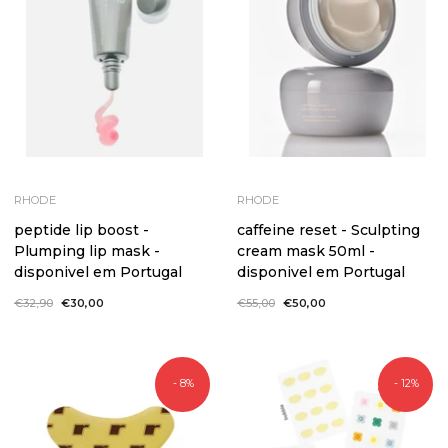
RHODE
RHODE
peptide lip boost -
caffeine reset - Sculpting
Plumping lip mask -
cream mask 50ml -
disponivel em Portugal
disponivel em Portugal
Preço
€32,90
Preço
€30,00
Preço
€55,00
Preço
€50,00
normal
de
normal
de
saldo
saldo
- 8%
- 12%