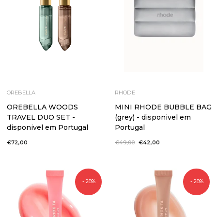
OREBELLA
RHODE
OREBELLA WOODS
MINI RHODE BUBBLE BAG
TRAVEL DUO SET -
(grey) - disponivel em
disponivel em Portugal
Portugal
€72,00
Preço
€49,00
Preço
€42,00
normal
de
saldo
- 28%
- 28%