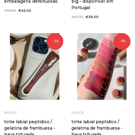
embalagens defeituosas
big - disponível em
Portugal
Preço
€58,89
Preço
€45,00
normal
de
Preço
€47,70
Preço
€39,00
saldo
normal
de
saldo
- 13%
- 8%
RHODE
RHODE
tinte labial peptídico /
tinte labial peptídico /
gelatina de frambuesa -
gelatina de frambuesa -
baya triturada
baya triturada