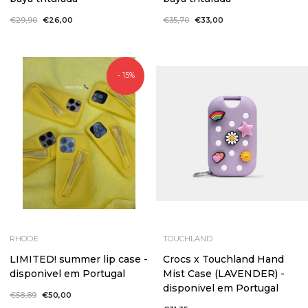
Preço
€29,90
Preço
€26,00
Preço
€35,70
Preço
€33,00
normal
de
normal
de
saldo
saldo
- 15%
RHODE
TOUCHLAND
LIMITED! summer lip case -
Crocs x Touchland Hand
disponivel em Portugal
Mist Case (LAVENDER) -
disponivel em Portugal
Preço
€58,89
Preço
€50,00
normal
de