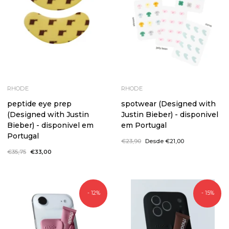
RHODE
RHODE
peptide eye prep
spotwear (Designed with
(Designed with Justin
Justin Bieber) - disponivel
Bieber) - disponivel em
em Portugal
Portugal
Preço
€23,90
Preço
Desde €21,00
normal
de
Preço
€35,75
Preço
€33,00
saldo
normal
de
saldo
- 12%
- 15%