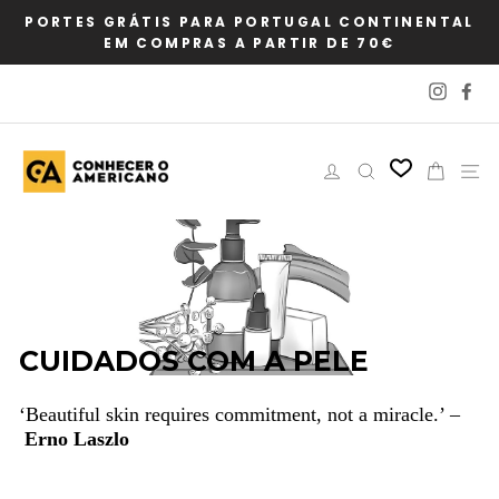
Pular
NTAL
ENTREGA
para
Sigue aquí o te envio
o
Conteúdo
Instag
Fa
Iniciar sessão
Pesquisar
Carri
N
CUIDADOS COM A PELE
‘Beautiful skin requires commitment, not a miracle.’ –
Erno Laszlo