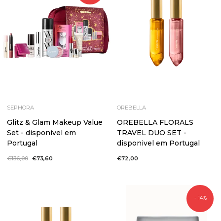
SEPHORA
OREBELLA
Glitz & Glam Makeup Value
OREBELLA FLORALS
Set - disponivel em
TRAVEL DUO SET -
Portugal
disponivel em Portugal
Preço
€136,00
Preço
€73,60
€72,00
normal
de
saldo
- 14%