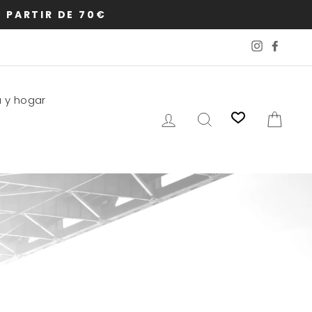
 PARTIR DE 70€
Instagram
Faceb
a y hogar
Ingresar
Buscar
Carri