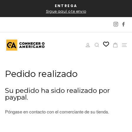
Ir
AL
ENTREGA
P
directamente
Sigue aquí o te envio
al
contenido
Instag
Fa
Ingresar
Buscar
Carrit
N
Pedido realizado
Su pedido ha sido realizado por
paypal.
Póngase en contacto con el comerciante de su tienda.